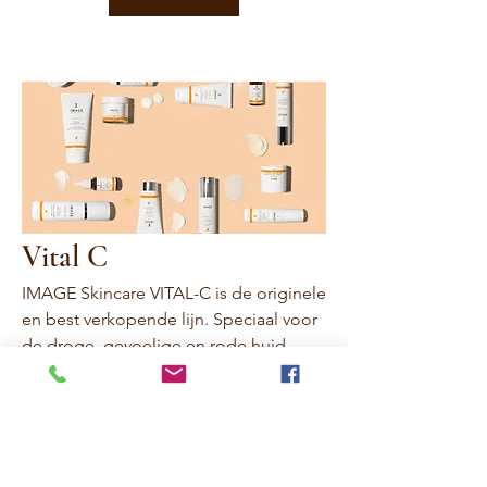
Vital C
IMAGE Skincare VITAL-C is de originele
en best verkopende lijn. Speciaal voor
de droge, gevoelige en rode huid.
Deze lijn is ideaal voor de droge huid,
0 producten
rosacea en gevoelige huid. VITAL-C
producten bevatten een rijke mix van
natuurlijke botanische ingrediënten.
Dit zorgt ervoor dat de huid herstelt en