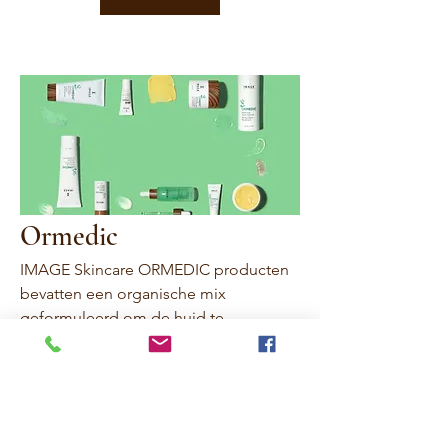
Ormedic
IMAGE Skincare ORMEDIC producten
bevatten een organische mix
geformuleerd om de huid te
herstellen. De revolutionaire ORMEDIC
0 producten
productlijn met de zuiverste
biologische ingrediënten zonder het
gebruik van chemicaliën, zuren of
parabenen. Geformuleerd voor alle