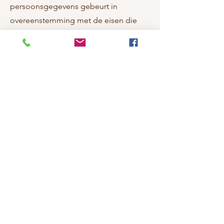
persoonsgegevens gebeurt in
overeenstemming met de eisen die
worden gesteld door de Privacywet.
De klant verstrekt aan het
schoonheidssalon persoonlijke
gegevens voor het opstellen van een
klantenfiche, dat wordt verwerkt in het
klantenbestand. De klant voorziet
daarbij het schoonheidssalon
eveneens vooraf aan de behandeling
van alle gegevens die van belang zijn
voor het zorgvuldig uitvoeren van de
overeengekomen behandeling. Het
schoonheidssalon zal de gegevens van
de klant niet zonder schriftelijke
toestemming van de klant verkopen of