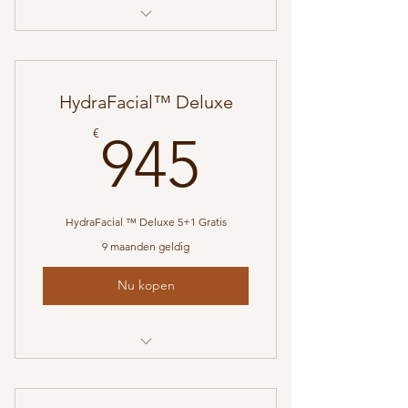
HydraFacial™ Platinum 5+1 GRATIS
HydraFacial™ Deluxe
945€
€
945
HydraFacial ™ Deluxe 5+1 Gratis
9 maanden geldig
Nu kopen
HydraFacial™ Deluxe 5+1 GRATIS