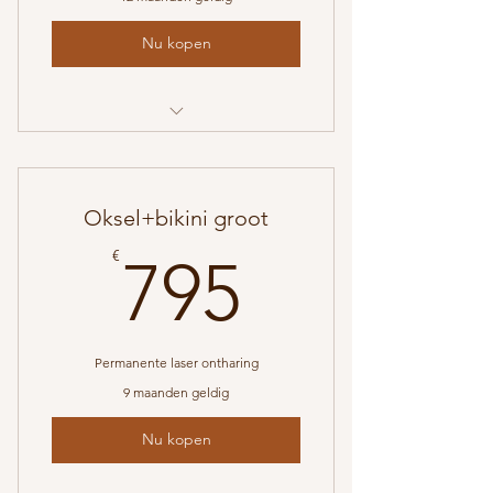
Nu kopen
Oksel+bikini gr+hele benen 10x
Oksel+bikini groot
795€
€
795
Permanente laser ontharing
9 maanden geldig
Nu kopen