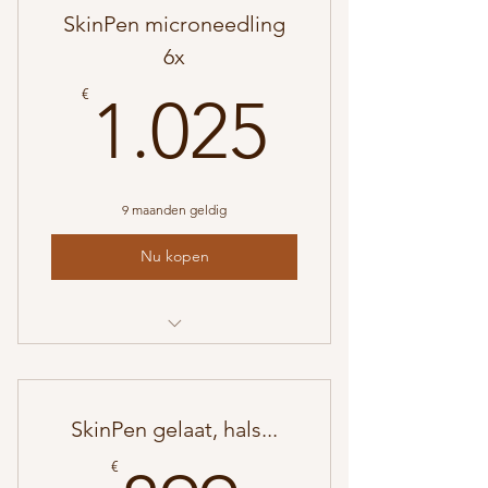
SkinPen microneedling
6x
1.025€
€
1.025
9 maanden geldig
Nu kopen
Medische microneedling 6x gelaat
SkinPen gelaat, hals...
€