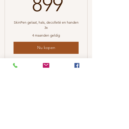
899€
899
SkinPen gelaat, hals, decolleté en handen
3x
4 maanden geldig
Nu kopen
Medische microneedling 3x
gelaat+hals
SkinPen gelaat hals...
1.625€
€
1.625