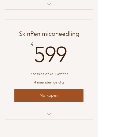
Oksel+bikini groot laser ontharing
SkinPen miconeedling
599€
€
599
3 sessies enkel Gezicht
4 maanden geldig
Nu kopen
Medische microneedling 3x gelaat