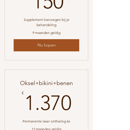
150
Supplement toevoegen bij je
behandeling
9 maanden geldig
Nu kopen
Oksel+bikini+benen
1.370€
€
1.370
Permanente laser ontharing 6x
12 maanden geldig