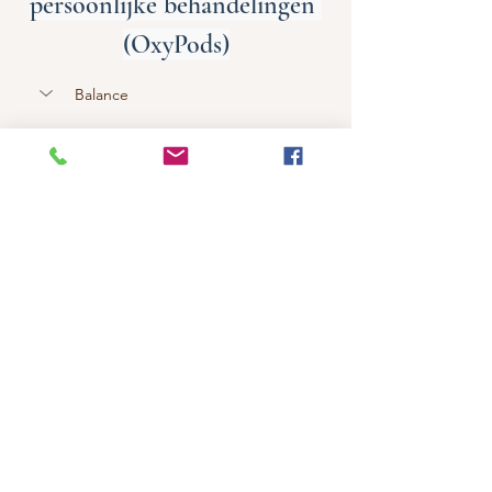
persoonlijke behandelingen 
(OxyPods)
Balance 
Gemengde en vette huid
De Geneo Balance heeft een 
diepreinigende werking in de 
poriën en balanceert de 
talgproductie, waardoor een 
glimmende huid wordt vermindert. 
Het verbetert de huidtextuur, werkt 
matterend en geefteen gladdere 
uitstraling.
Belangrijkste ingrediënten: Bamboe 
Carbon, Camu Camu Extract, 
Amandelzuur, Citroenzuur, 
Salicylzuur, Oligopeptide Complex, 
Kalium Diglycinaat, Paardenstaart 
Extract