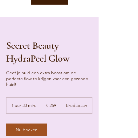
Secret Beauty
HydraPeel Glow
Geef je huid een extra boost om de
perfecte flow te krijgen voor een gezonde
huid!
269
euro
1 uur 30 min.
1
€ 269
Bredabaan
u
u
3
0
Nu boeken
m