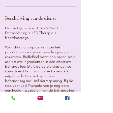
i
n
.
Beschrijving van de dienst
Deluxe HydraFacial + BioRePeel +
Dermaplaning + LED Therapie +
Hoofdmassage
We richten ons op de kern van het
probleem en zorgen zo voor langdurige
resultaten. BioRePeel bevat een breed scala
aan actieve ingrediënten in één effectieve
behandeling. Dit is de eerste stap dat we
gaan doen.Hierin komt onze bekende en
uitgebreide Deluxe HydraFacial
behandeling inclusief dermaplaning. Bij de
stap voor Led Therapie heb je nog eens
een hoofdmassage om van de behandeling
extra te genieten en tot rust te komen.