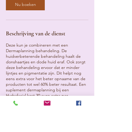
n
Nu boeken
.
Beschrijving van de dienst
Deze kun je combineren met een
Dermaplanning behandeling. De
huidverbeterende behandeling haalt de
donshaartjes en dode huid eraf. Ook zorgt
deze behandeling ervoor dat er minder
lijntjes en pigmentatie zijn. Dit helpt nog
eens extra voor het beter opnaame van de
producten tot wel 60% beter resultaat. Een
suplement dermaplanning bij een
Hydrafacial kost 30 euro extra per
Annuleringsbeleid