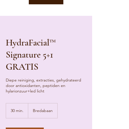
HydraFacial™
Signature 5+1
GRATIS
Diepe reiniging, extracties, gehydrateerd
door antioxidanten, peptiden en
hylarionzuur+led licht
30 min.
3
Bredabaan
0
m
i