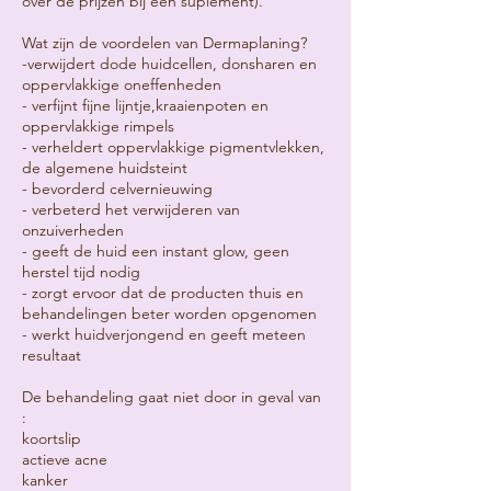
over de prijzen bij een suplement).
Wat zijn de voordelen van Dermaplaning?
-verwijdert dode huidcellen, donsharen en
oppervlakkige oneffenheden
- verfijnt fijne lijntje,kraaienpoten en
oppervlakkige rimpels
- verheldert oppervlakkige pigmentvlekken,
de algemene huidsteint
- bevorderd celvernieuwing
- verbeterd het verwijderen van
onzuiverheden
- geeft de huid een instant glow, geen
herstel tijd nodig
- zorgt ervoor dat de producten thuis en
behandelingen beter worden opgenomen
- werkt huidverjongend en geeft meteen
resultaat
De behandeling gaat niet door in geval van
:
koortslip
actieve acne
kanker