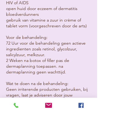
HIV of AIDS
open huid door eczeem of dermatitis
bloedverdunners
gebruik van vitamine a zuur in crème of
tablet vorm (voorgeschreven door de arts)
Voor de behandeling:
72 Uur voor de behandeling geen actieve
ingredienten zoals retinol, glycolzuur,
salicylzuur, melkzuur.
2 Weken na botox of filler pas de
dermaplanning toepassen. na
dermaplanning geen wachttijd.
Wat te doen na de behandeling:
Geen irriterende producten gebruiken, bij
vragen, laat je adviseren door jouw
specialist. Doordat producten nu beter
worden opgenomen door de huid is het de
moment om te starten met
huidverbeterende producten als je dit nog
niet gebruikte.
Draag een pet of neem een paraplu mee bij
felle zon! Huid consequent beschermen