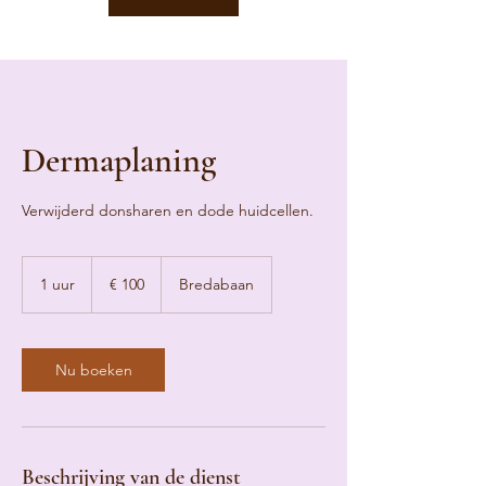
Dermaplaning
Verwijderd donsharen en dode huidcellen.
100
euro
1 uur
1
€ 100
Bredabaan
u
u
Nu boeken
Beschrijving van de dienst