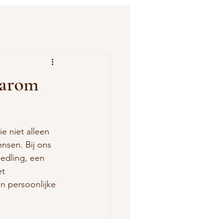
aarom
e niet alleen 
nsen. Bij ons 
eedling, een 
t 
 persoonlijke 