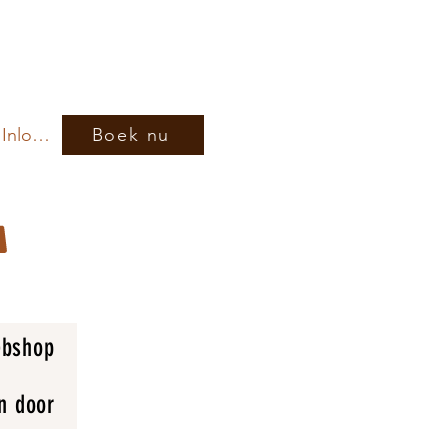
Inloggen
Boek nu
bshop
n door