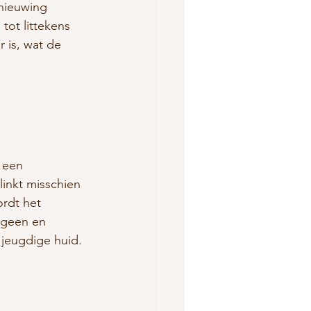
rnieuwing 
tot littekens 
 is, wat de 
 een 
linkt misschien 
ordt het 
ageen en 
 jeugdige huid.