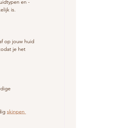
huidtypen en -
ijk is.
af op jouw huid 
odat je het 
dige 
ig 
skinpen 