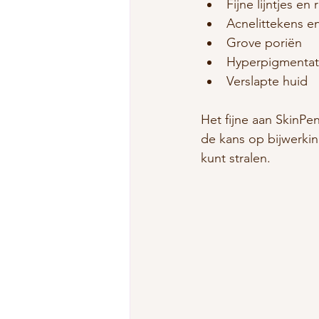
Fijne lijntjes en
Acnelittekens en
Grove poriën
Hyperpigmentati
Verslapte huid
Het fijne aan SkinPe
de kans op bijwerking
kunt stralen.