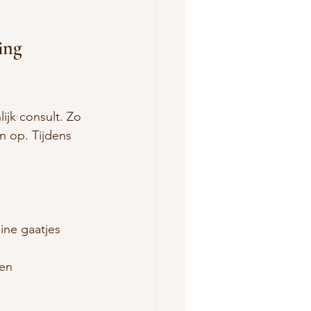
ing 
jk consult. Zo 
 op. Tijdens 
ine gaatjes 
en 